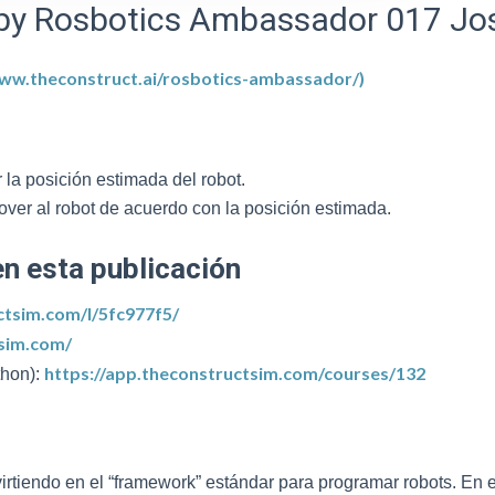
ed by Rosbotics Ambassador 017 Jo
www.theconstruct.ai/rosbotics-ambassador/)
 la posición estimada del robot.
mover al robot de acuerdo con la posición estimada.
en esta publicación
ctsim.com/l/5fc977f5/
tsim.com/
https://app.theconstructsim.com/courses/132
thon):
rtiendo en el “framework” estándar para programar robots. En 