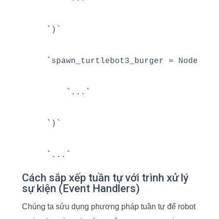
    `)`

    `spawn_turtlebot3_burger = Node(`

        `...`

    `)`

Cách sắp xếp tuần tự với trình xử lý
sự kiện (Event Handlers)
Chúng ta sửu dụng phương pháp tuần tự để robot