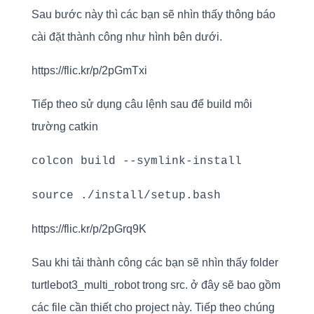
Sau bước này thì các bạn sẽ nhìn thấy thông báo
cài đặt thành công như hình bên dưới.
https://flic.kr/p/2pGmTxi
Tiếp theo sử dụng câu lệnh sau để build môi
trường catkin
colcon build --symlink-install
source ./install/setup.bash
https://flic.kr/p/2pGrq9K
Sau khi tải thành công các bạn sẽ nhìn thấy folder
turtlebot3_multi_robot trong src. ở đây sẽ bao gồm
các file cần thiết cho project này. Tiếp theo chúng