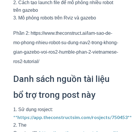
Cách tạo launch file để mô phỏng nhiều robot
trên gazebo
Mô phỏng robots trên Rviz và gazebo
Phần 2: https://www.theconstruct.ai/lam-sao-de-
mo-phong-nhieu-robot-su-dung-nav2-trong-khong-
gian-gazebo-voi-ros2-humble-phan-2-vietnamese-
ros2-tutorial/
Danh sách nguồn tài liệu
bổ trợ trong post này
Sử dụng rosject:
**
https://app.theconstructsim.com/rosjects/750453**
The