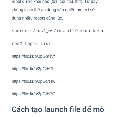
robot được khai báo (tb1, tb2, tb3, tb4). Từ đây
chúng ta có thể áp dụng vào nhiều project sử
dụng nhiều robots cùng lúc.
source ~/ros2_ws/install/setup.bash
ros2 topic list
https://flic.kr/p/2pGmTyf
https://flic.kr/p/2pGtH7h
https://flic.kr/p/2pGt7Hw
https://flic.kr/p/2pGtH7C
Cách tạo launch file để mô