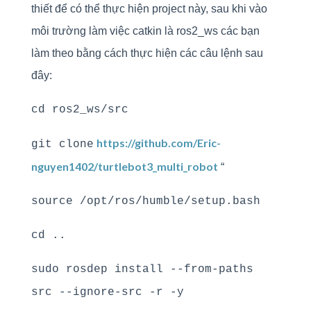
thiết để có thể thực hiện project này, sau khi vào
môi trường làm việc catkin là ros2_ws các bạn
làm theo bằng cách thực hiện các câu lệnh sau
đây:
cd ros2_ws/src
https://github.com/Eric-
git clone
nguyen1402/turtlebot3_multi_robot
“
source /opt/ros/humble/setup.bash
cd ..
sudo rosdep install --from-paths
src --ignore-src -r -y