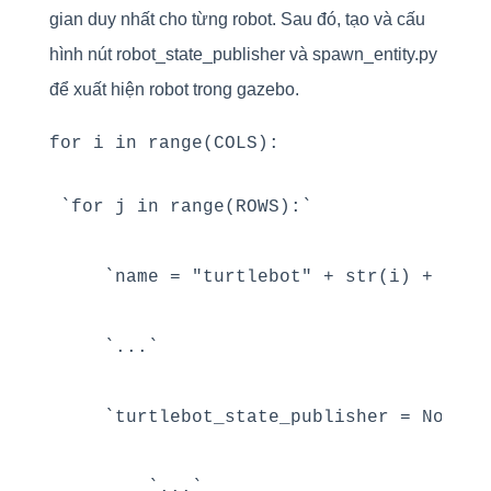
gian duy nhất cho từng robot. Sau đó, tạo và cấu
hình nút robot_state_publisher và spawn_entity.py
để xuất hiện robot trong gazebo.
for i in range(COLS):
`for j in range(ROWS):`

    `name = "turtlebot" + str(i) + "_" +
    `...`

    `turtlebot_state_publisher = Node(`

        `...`
