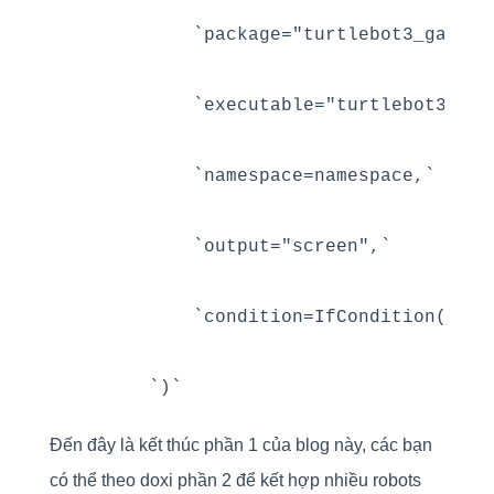
            `package="turtlebot3_gazebo"
            `executable="turtlebot3_driv
            `namespace=namespace,`

            `output="screen",`

            `condition=IfCondition(enabl
Đến đây là kết thúc phần 1 của blog này, các bạn
có thể theo doxi phần 2 để kết hợp nhiều robots