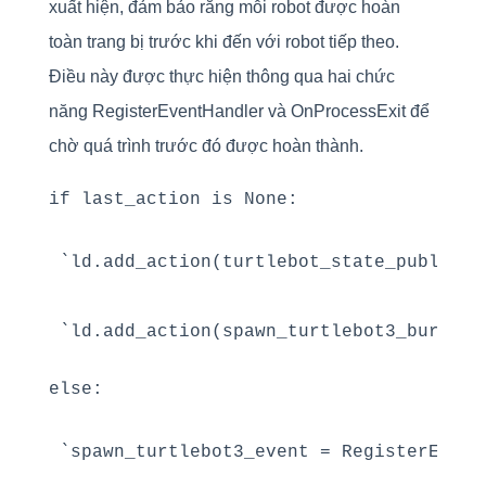
xuất hiện, đảm bảo rằng mỗi robot được hoàn
toàn trang bị trước khi đến với robot tiếp theo.
Điều này được thực hiện thông qua hai chức
năng RegisterEventHandler và OnProcessExit để
chờ quá trình trước đó được hoàn thành.
if last_action is None:
`ld.add_action(turtlebot_state_publisher
else:
`spawn_turtlebot3_event = RegisterEventH