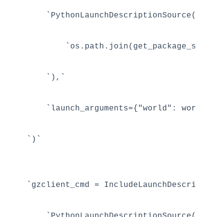
    `PythonLaunchDescriptionSource(`

        `os.path.join(get_package_share
    `),`

    `launch_arguments={"world": world}.i
`gzclient_cmd = IncludeLaunchDescription
    `PythonLaunchDescriptionSource(`
