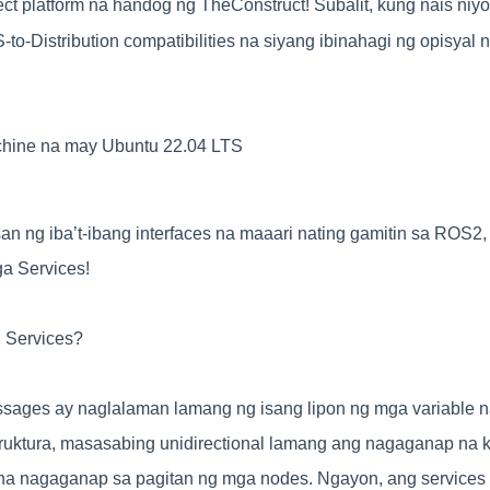
ject platform na handog ng TheConstruct! Subalit, kung nais niy
o-Distribution compatibilities na siyang ibinahagi ng opisya
chine na may Ubuntu 22.04 LTS
san ng iba’t-ibang interfaces na maaari nating gamitin sa ROS2
ga Services!
 Services?
ages ay naglalaman lamang ng isang lipon ng mga variable n
 istruktura, masasabing unidirectional lamang ang nagaganap na
na nagaganap sa pagitan ng mga nodes. Ngayon, ang services