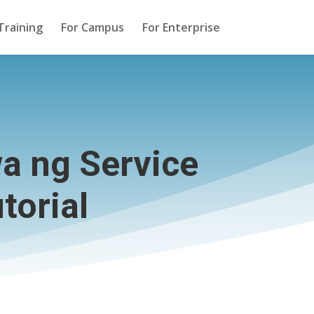
Training
For Campus
For Enterprise
a ng Service
torial