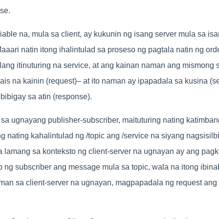
se.
iable na, mula sa client, ay kukunin ng isang server mula sa is
ari natin itong ihalintulad sa proseso ng pagtala natin ng ord
silang itinuturing na service, at ang kainan naman ang mismong 
is na kainin (request)– at ito naman ay ipapadala sa kusina (s
ibibigay sa atin (response).
o sa ugnayang publisher-subscriber, maituturing nating katimban
 nating kahalintulad ng /topic ang /service na siyang nagsis
a lamang sa konteksto ng client-server na ugnayan ay ang pag
 ng subscriber ang message mula sa topic, wala na itong ibina
aman sa client-server na ugnayan, magpapadala ng request ang 