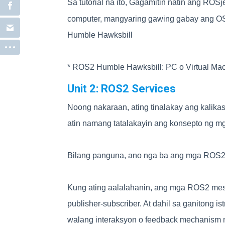
Sa tutorial na ito, Gagamitin natin ang ROS
computer, mangyaring gawing gabay ang OS-t
Humble Hawksbill
* ROS2 Humble Hawksbill: PC o Virtual Ma
Unit 2: ROS2 Services
Noong nakaraan, ating tinalakay ang kalika
atin namang tatalakayin ang konsepto ng m
Bilang panguna, ano nga ba ang mga ROS2
Kung ating aalalahanin, ang mga ROS2 mess
publisher-subscriber. At dahil sa ganitong
walang interaksyon o feedback mechanism 