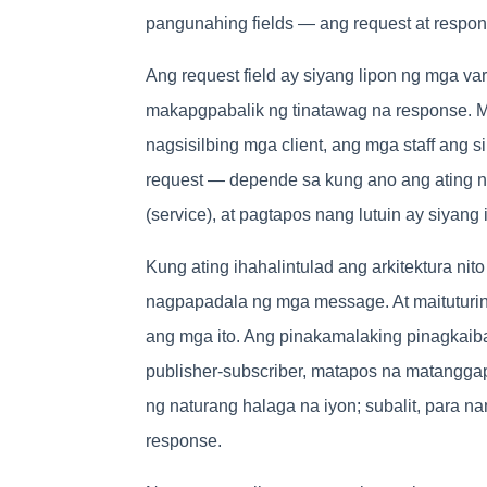
pangunahing fields — ang request at respon
Ang request field ay siyang lipon ng mga var
makapgpabalik ng tinatawag na response. Maa
nagsisilbing mga client, ang mga staff ang 
request — depende sa kung ano ang ating na
(service), at pagtapos nang lutuin ay siyang 
Kung ating ihahalintulad ang arkitektura nit
nagpapadala ng mga message. At maituturing
ang mga ito. Ang pinakamalaking pinagkaib
publisher-subscriber, matapos na matanggap
ng naturang halaga na iyon; subalit, para n
response.