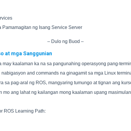
rvices
a Pamamagitan ng Isang Service Server
– Dulo ng Buod –
so at mga Sanggunian
a na may kaalaman ka na sa pangunahing operasyong pang-ter
 nabigasyon and commands na ginagamit sa mga Linux termin
ra sa pag-aral ng ROS, mangyaring tumungo at tignan ang kur
nan mo ang lahat ng kailangan mong kaalaman upang masimula
r ROS Learning Path: