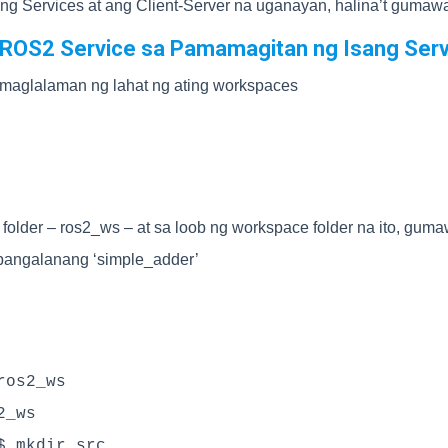
ng Services at ang Client-Server na uganayan, halina’t gumawa
g ROS2 Service sa Pamamagitan ng Isang Ser
 maglalaman ng lahat ng ating workspaces
folder – ros2_ws – at sa loob ng workspace folder na ito, gumaw
pangalanang ‘simple_adder’
os2_ws

_ws 

 mkdir src
