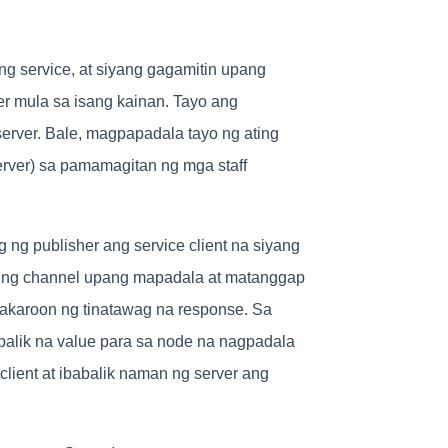
ang service, at siyang gagamitin upang
er mula sa isang kainan. Tayo ang
server. Bale, magpapadala tayo ng ating
erver) sa pamamagitan ng mga staff
g ng publisher ang service client na siyang
ilbing channel upang mapadala at matanggap
kakaroon ng tinatawag na response. Sa
balik na value para sa node na nagpadala
client at ibabalik naman ng server ang