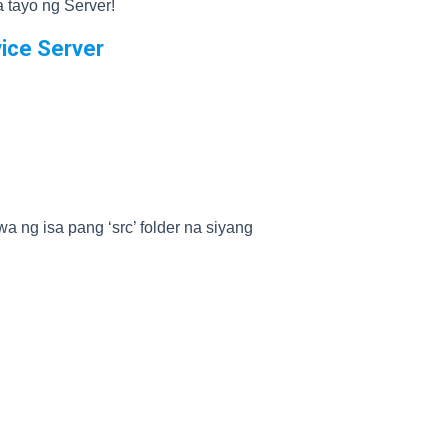
 tayo ng Server!
vice Server
a ng isa pang ‘src’ folder na siyang