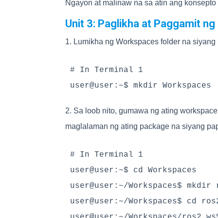
Ngayon at malinaw na sa atin ang konsepto 
Unit 3: Paglikha at Paggamit n
1. Lumikha ng Workspaces folder na siyang
# In Terminal 1

user@user:~$ mkdir Workspaces
2. Sa loob nito, gumawa ng ating workspace 
maglalaman ng ating package na siyang pa
# In Terminal 1

user@user:~$ cd Workspaces

user@user:~/Workspaces$ mkdir r
user@user:~/Workspaces$ cd ros2
user@user:~/Workspaces/ros2_ws$