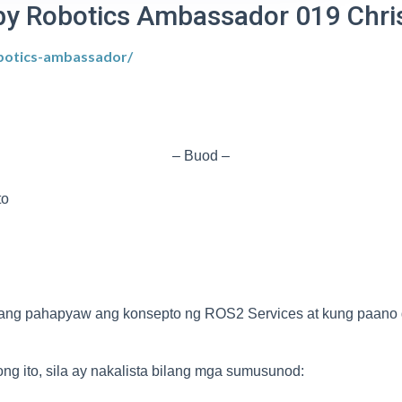
d by Robotics Ambassador 019 Chri
obotics-ambassador/
– Buod –
to
 nang pahapyaw ang konsepto ng ROS2 Services at kung paano
ng ito, sila ay nakalista bilang mga sumusunod: