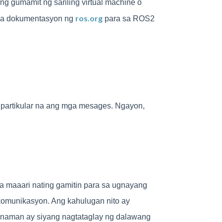
ong gumamit ng sariling virtual machine o
ros.org
l na dokumentasyon ng
para sa ROS2
, partikular na ang mga mesages. Ngayon,
a maaari nating gamitin para sa ugnayang
 komunikasyon. Ang kahulugan nito ay
 naman ay siyang nagtataglay ng dalawang